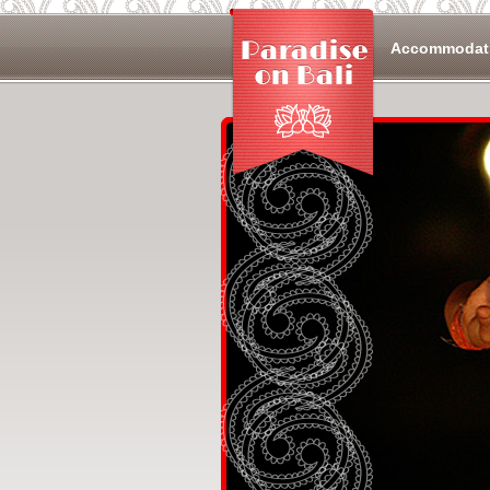
Overslaan en naar de algemene inhoud gaan
Accommodat