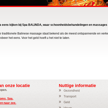
a eens kijken bij Spa BALINDA, waar schoonheidsbehandelingen en massages
e traditionele Balinese massage staat bekend als de meest ontspannende en ver
obeer het eens. Voor het geld hoeft u het niet te laten.
an onze locatie
Nuttige informatie
 open.
Gezondheid
Transport
Rooms, Spa,
Geld
en naar zee.